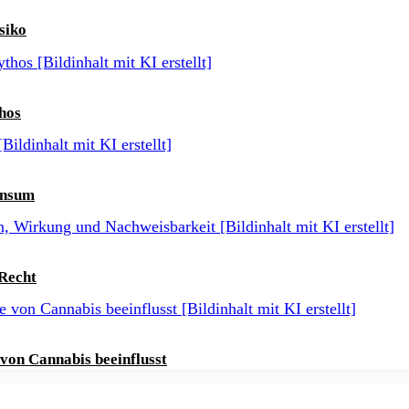
siko
hos
onsum
 Recht
on Cannabis beeinflusst