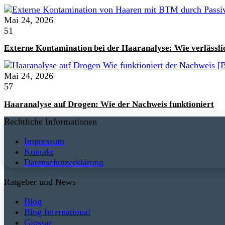
Mai 24, 2026
51
Externe Kontamination bei der Haaranalyse: Wie verlässlic
Mai 24, 2026
57
Haaranalyse auf Drogen: Wie der Nachweis funktioniert
Rechtliche Informationen
Impressum
Kontakt
Datenschutzerklärung
Ratgeber und News
Blog
Blog International
Glossar