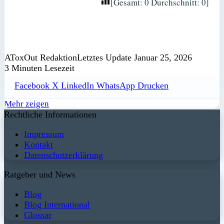
[Gesamt:
0
Durchschnitt:
0
]
AToxOut Redaktion
Letztes Update Januar 25, 2026
3 Minuten Lesezeit
Facebook
X
LinkedIn
WhatsApp
Drucken
Mehr zeigen
Rechtliche Informationen
Impressum
Kontakt
Datenschutzerklärung
Ratgeber und News
Blog
Blog International
Glossar