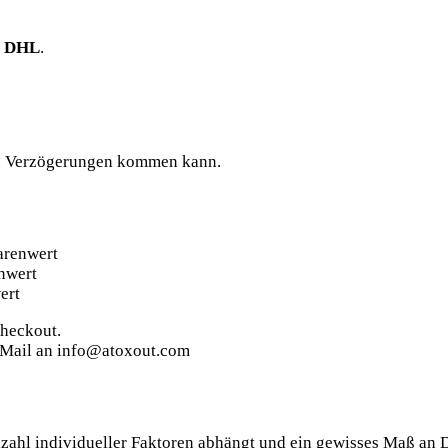
t
DHL
.
 zu Verzögerungen kommen kann.
arenwert
nwert
ert
Checkout.
per Mail an info@atoxout.com
hl individueller Faktoren abhängt und ein gewisses Maß an Disz