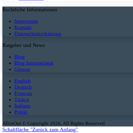
Rechtliche Informationen
Impressum
Kontakt
Datenschutzerklärung
Ratgeber und News
Blog
Blog International
Glossar
English
Deutsch
Français
Türkçe
Italiano
Polski
AToxOut © Copyright 2026, All Rights Reserved
Schaltfläche "Zurück zum Anfang"