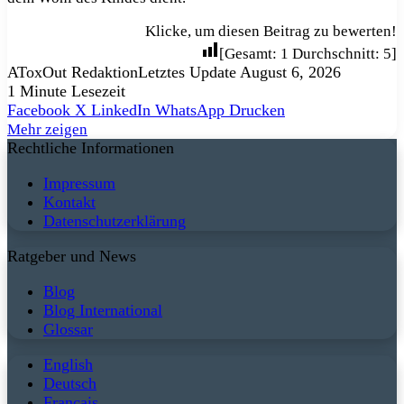
Klicke, um diesen Beitrag zu bewerten!
[Gesamt:
1
Durchschnitt:
5
]
AToxOut Redaktion
Letztes Update August 6, 2026
1 Minute Lesezeit
Facebook
X
LinkedIn
WhatsApp
Drucken
Mehr zeigen
Rechtliche Informationen
Impressum
Kontakt
Datenschutzerklärung
Ratgeber und News
Blog
Blog International
Glossar
English
Deutsch
Français