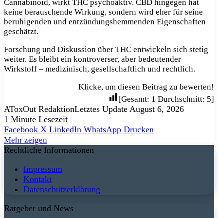
Cannabinoid, wirkt THC psychoaktiv. CBD hingegen hat
keine berauschende Wirkung, sondern wird eher für seine
beruhigenden und entzündungshemmenden Eigenschaften
geschätzt.
Forschung und Diskussion über THC entwickeln sich stetig
weiter. Es bleibt ein kontroverser, aber bedeutender
Wirkstoff – medizinisch, gesellschaftlich und rechtlich.
Klicke, um diesen Beitrag zu bewerten!
[Gesamt:
1
Durchschnitt:
5
]
AToxOut Redaktion
Letztes Update August 6, 2026
1 Minute Lesezeit
Facebook
X
LinkedIn
WhatsApp
Drucken
Mehr zeigen
Rechtliche Informationen
Impressum
Kontakt
Datenschutzerklärung
Ratgeber und News